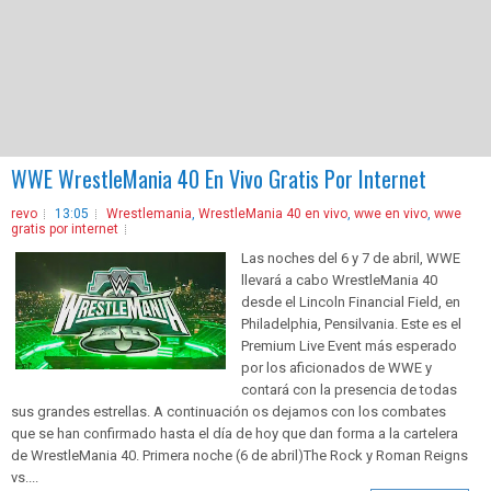
WWE WrestleMania 40 En Vivo Gratis Por Internet
revo
13:05
Wrestlemania
,
WrestleMania 40 en vivo
,
wwe en vivo
,
wwe
gratis por internet
Las noches del 6 y 7 de abril, WWE
llevará a cabo WrestleMania 40
desde el Lincoln Financial Field, en
Philadelphia, Pensilvania. Este es el
Premium Live Event más esperado
por los aficionados de WWE y
contará con la presencia de todas
sus grandes estrellas. A continuación os dejamos con los combates
que se han confirmado hasta el día de hoy que dan forma a la cartelera
de WrestleMania 40. Primera noche (6 de abril)The Rock y Roman Reigns
vs....