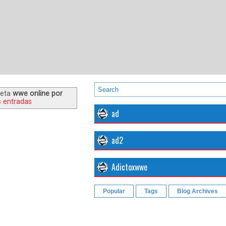
ueta
wwe online por
s entradas
ad
ad2
Adictoxwwe
Popular
Tags
Blog Archives