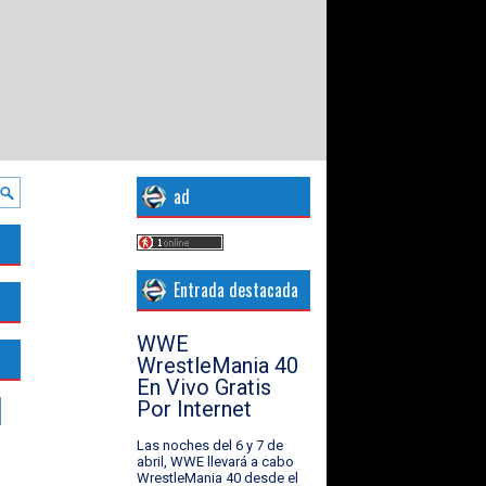
ad
Entrada destacada
WWE
WrestleMania 40
En Vivo Gratis
Por Internet
Las noches del 6 y 7 de
abril, WWE llevará a cabo
WrestleMania 40 desde el