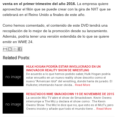
venta en el primer trimestre del año 2016.
La empresa quiere
aprovechar el filón que se puede crear con la gira de NXT que se
celebrará en el Reino Unido a finales de este año.
Como hemos comentado, el contenido de este DVD tendrá una
recopilación de lo mejor de la promoción desde su lanzamiento.
Además, podría tener una versión extendida de lo que se quiere
emitir en WWE 24.
Related Posts:
HULK HOGAN PODRÍA ESTAR INVOLUCRADO EN UN
INNOVADOR REALITY SHOW DE WRESTLING
De acuerdo a lo que hemos podido saber, Hulk Hogan podría
estar envuelto en un nuevo reality show descrito como el
nuevo "American Idol" del wrestling, donde haría de jurado. El
Hulkster, intentando hacer olvida…
Read More
RESULTADOS WWE SMACKDOWN 19 DE NOVIEMBRE DE 2015
La sección Miz TV abre el show de Smackdown. Kevin Owens
interrumpe a The Miz y declara el show como : The Kevin
Owens Show. The Miz le dice que no, que esto es el MizTv, pero
Owens insiste y añade que todo el mundo tiene …
Read More