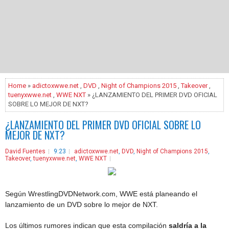
Home
»
adictoxwwe.net
,
DVD
,
Night of Champions 2015
,
Takeover
,
tuenyxwwe.net
,
WWE NXT
» ¿LANZAMIENTO DEL PRIMER DVD OFICIAL
SOBRE LO MEJOR DE NXT?
¿LANZAMIENTO DEL PRIMER DVD OFICIAL SOBRE LO
MEJOR DE NXT?
David Fuentes
9:23
adictoxwwe.net
,
DVD
,
Night of Champions 2015
,
Takeover
,
tuenyxwwe.net
,
WWE NXT
Según WrestlingDVDNetwork.com, WWE está planeando el
lanzamiento de un DVD sobre lo mejor de NXT.
Los últimos rumores indican que esta compilación
saldría a la