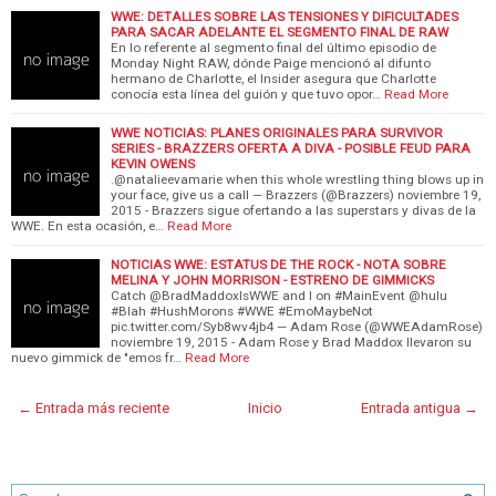
WWE: DETALLES SOBRE LAS TENSIONES Y DIFICULTADES
PARA SACAR ADELANTE EL SEGMENTO FINAL DE RAW
En lo referente al segmento final del último episodio de
Monday Night RAW, dónde Paige mencionó al difunto
hermano de Charlotte, el Insider asegura que Charlotte
conocía esta línea del guión y que tuvo opor…
Read More
WWE NOTICIAS: PLANES ORIGINALES PARA SURVIVOR
SERIES - BRAZZERS OFERTA A DIVA - POSIBLE FEUD PARA
KEVIN OWENS
.@natalieevamarie when this whole wrestling thing blows up in
your face, give us a call — Brazzers (@Brazzers) noviembre 19,
2015 - Brazzers sigue ofertando a las superstars y divas de la
WWE. En esta ocasión, e…
Read More
NOTICIAS WWE: ESTATUS DE THE ROCK - NOTA SOBRE
MELINA Y JOHN MORRISON - ESTRENO DE GIMMICKS
Catch @BradMaddoxIsWWE and I on #MainEvent @hulu
#Blah #HushMorons #WWE #EmoMaybeNot
pic.twitter.com/Syb8wv4jb4 — Adam Rose (@WWEAdamRose)
noviembre 19, 2015 - Adam Rose y Brad Maddox llevaron su
nuevo gimmick de "emos fr…
Read More
← Entrada más reciente
Inicio
Entrada antigua →