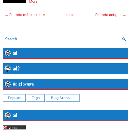
More
← Entrada más reciente
Inicio
Entrada antigua →
ad
ad2
Adictoxwwe
Popular
Tags
Blog Archives
ad