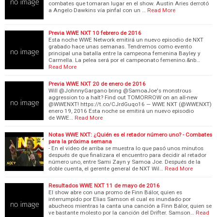
combates que tomaran lugar en el show. Austin Aries derrotó
a Angelo Dawkins vía pinfal con un …
Read More
Previa WWE NXT 10 febrero de 2016
Esta noche WWE Network emitirá un nuevo episodio de NXT
grabado hace unas semanas. Tendremos como evento
principal una batalla entre la campeona femenina Bayley y
Carmella. La pelea será por el campeonato femenino.&nb…
Read More
Previa WWE NXT 20 de enero de 2016
Will @JohnnyGargano bring @SamoaJoe's monstrous
aggression to a halt? Find out TOMORROW on an all-new
@WWENXT! https://t.co/CJrdGuqo16 — WWE NXT (@WWENXT)
enero 19, 2016 Esta noche se emitirá un nuevo episodio
de WWE…
Read More
Notas WWE NXT: ¿Quién es el retador número uno? - Combates
para la próxima semana
- En el video de arriba se muestra lo que pasó unos minutos
después de que finalizara el encuentro para decidir al retador
número uno, entre Sami Zayn y Samoa Joe. Después de la
doble cuenta, el gerente general de NXT Wil…
Read More
Resultados WWE NXT 11 de mayo de 2016
El show abre con una promo de Finn Bálor, quien es
interrumpido por Elias Samson el cual es inundado por
abucheos mientras la canta una canción a Finn Bálor, quien se
ve bastante molesto por la canción del Drifter. Samson…
Read