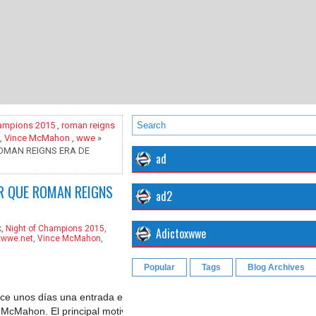
hampions 2015
,
roman reigns
,
Vince McMahon
,
wwe
»
OMAN REIGNS ERA DE
ad
R QUE ROMAN REIGNS
ad2
k
,
Night of Champions 2015
,
Adictoxwwe
xwwe.net
,
Vince McMahon
,
Popular
Tags
Blog Archives
ace unos días una entrada en su blog sobre una idea para
cMahon. El principal motivo de ello era que dicha