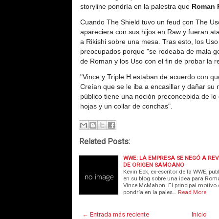
storyline pondría en la palestra que
Roman R
Cuando The Shield tuvo un feud con The Uso
apareciera con sus hijos en Raw y fueran at
a Rikishi sobre una mesa. Tras esto, los Us
preocupados porque "se rodeaba de mala gen
de Roman y los Uso con el fin de probar la re
"Vince y Triple H estaban de acuerdo con q
Creían que se le iba a encasillar y dañar su 
público tiene una noción preconcebida de lo
hojas y un collar de conchas".
Related Posts:
WWE: LA EMPRESA SE NEGÓ A RE
DE ORIGEN SAMOANO
Kevin Eck, ex-escritor de la WWE, pu
en su blog sobre una idea para Rom
Vince McMahon. El principal motivo d
pondría en la pales…
Read More
← Entrada más reciente
Inicio