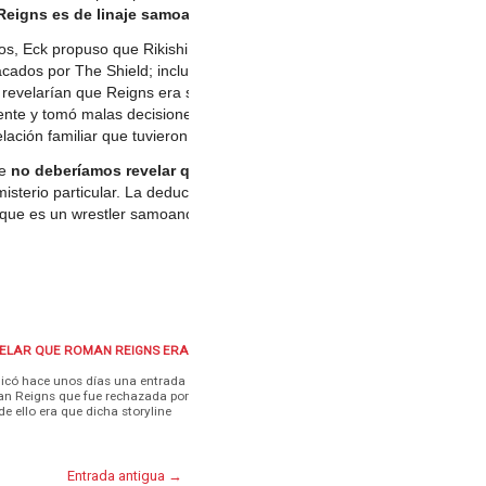
eigns es de linaje samoano
.
s, Eck propuso que Rikishi, padre de Jimmy y Jey,
acados por The Shield; incluyendo una triple powerbomb
o revelarían que Reigns era su primo y que estaban
te y tomó malas decisiones". Se iban a mostrar fotos
lación familiar que tuvieron al crecer.
ue
no deberíamos revelar que Reigns es samoano
.
misterio particular. La deducción que sacaron fue que el
 que es un wrestler samoano: un tío con una falda de
VELAR QUE ROMAN REIGNS ERA
blicó hace unos días una entrada
an Reigns que fue rechazada por
e ello era que dicha storyline
Entrada antigua →