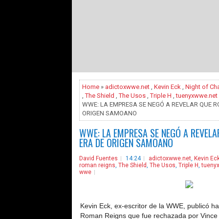
Home
»
adictoxwwe.net
,
Kevin Eck
,
Night of C
,
The Shield
,
The Usos
,
Triple H
,
tuenyxwwe.net
WWE: LA EMPRESA SE NEGÓ A REVELAR QUE R
ORIGEN SAMOANO
WWE: LA EMPRESA SE NEGÓ A REVELA
ERA DE ORIGEN SAMOANO
David Fuentes
14:24
adictoxwwe.net
,
Kevin Ec
roman reigns
,
The Shield
,
The Usos
,
Triple H
,
tueny
wwe
Kevin Eck, ex-escritor de la WWE, publicó h
Roman Reigns que fue rechazada por Vince M