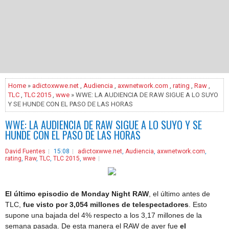
Home
»
adictoxwwe.net
,
Audiencia
,
axwnetwork.com
,
rating
,
Raw
,
TLC
,
TLC 2015
,
wwe
» WWE: LA AUDIENCIA DE RAW SIGUE A LO SUYO
Y SE HUNDE CON EL PASO DE LAS HORAS
WWE: LA AUDIENCIA DE RAW SIGUE A LO SUYO Y SE
HUNDE CON EL PASO DE LAS HORAS
David Fuentes
15:08
adictoxwwe.net
,
Audiencia
,
axwnetwork.com
,
rating
,
Raw
,
TLC
,
TLC 2015
,
wwe
El último episodio de Monday Night RAW
, el último antes de
TLC,
fue visto por 3,054 millones de telespectadores
. Esto
supone una bajada del 4% respecto a los 3,17 millones de la
semana pasada. De esta manera el RAW de ayer fue
el