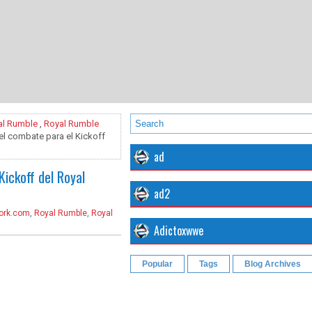
al Rumble
,
Royal Rumble
l combate para el Kickoff
ad
ickoff del Royal
ad2
ork.com
,
Royal Rumble
,
Royal
Adictoxwwe
Popular
Tags
Blog Archives