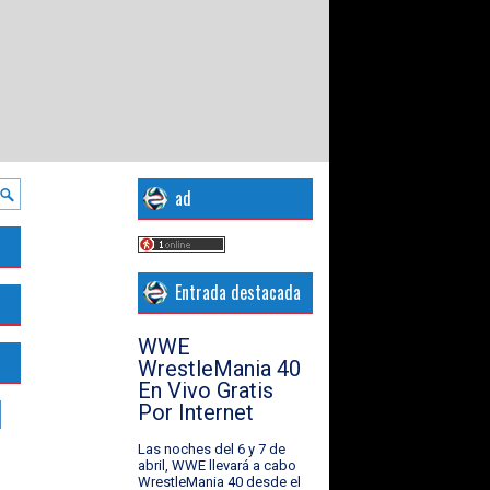
ad
Entrada destacada
WWE
WrestleMania 40
En Vivo Gratis
Por Internet
Las noches del 6 y 7 de
abril, WWE llevará a cabo
WrestleMania 40 desde el