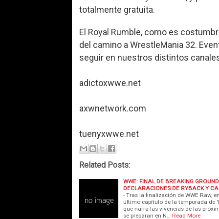
totalmente gratuita.
El Royal Rumble, como es costumbre,
del camino a WrestleMania 32. Even
seguir en nuestros distintos canale
adictoxwwe.net
axwnetwork.com
tuenyxwwe.net
Related Posts:
WWE: FINAL DE BREAKING GROUND -
DECLARACIONES DE RYBACK Y C
- Tras la finalización de WWE Raw, 
último capítulo de la temporada de '
que narra las vivencias de las próx
se preparan en N…
Read More