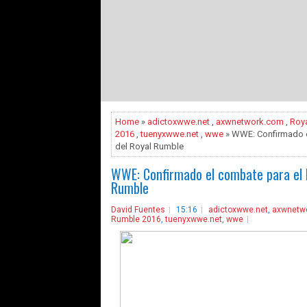
Home
»
adictoxwwe.net
,
axwnetwork.com
,
Roy
2016
,
tuenyxwwe.net
,
wwe
» WWE: Confirmado e
del Royal Rumble
WWE: Confirmado el combate para el K
Rumble
David Fuentes
15:16
adictoxwwe.net
,
axwnetw
Rumble 2016
,
tuenyxwwe.net
,
wwe