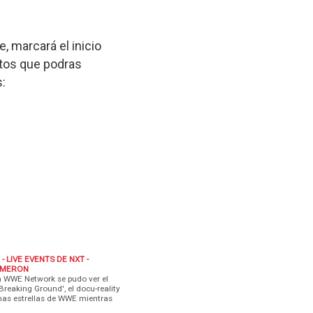
 marcará el inicio
tos que podras
s:
 LIVE EVENTS DE NXT -
AMERON
en WWE Network se pudo ver el
Breaking Ground', el docu-reality
imas estrellas de WWE mientras