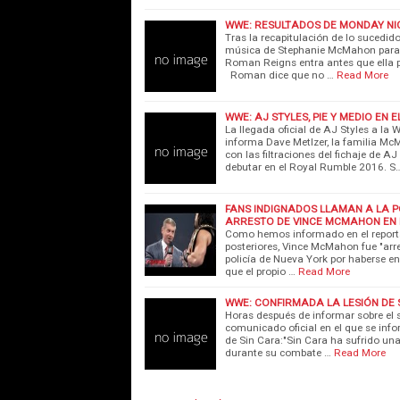
WWE: RESULTADOS DE MONDAY NIG
Tras la recapitulación de lo sucedi
música de Stephanie McMahon para a
Roman Reigns entra antes que ella p
Roman dice que no …
Read More
WWE: AJ STYLES, PIE Y MEDIO EN 
La llegada oficial de AJ Styles a la
informa Dave Metlzer, la familia M
con las filtraciones del fichaje de A
debutar en el Royal Rumble 2016. S
FANS INDIGNADOS LLAMAN A LA P
ARRESTO DE VINCE MCMAHON EN
Como hemos informado en el report
posteriores, Vince McMahon fue "arr
policía de Nueva York por haberse e
que el propio …
Read More
WWE: CONFIRMADA LA LESIÓN DE 
Horas después de informar sobre el 
comunicado oficial en el que se info
de Sin Cara:"Sin Cara ha sufrido un
durante su combate …
Read More