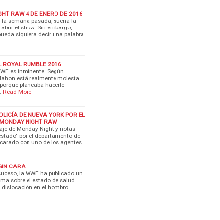
HT RAW 4 DE ENERO DE 2016
do la semana pasada, suena la
brir el show. Sin embargo,
ueda siquiera decir una palabra.
EL ROYAL RUMBLE 2016
 WWE es inminente. Según
cMahon está realmente molesta
J porque planeaba hacerle
…
Read More
OLICÍA DE NUEVA YORK POR EL
 MONDAY NIGHT RAW
aje de Monday Night y notas
estado" por el departamento de
ncarado con uno de los agentes
SIN CARA
suceso, la WWE ha publicado un
rma sobre el estado de salud
a dislocación en el hombro