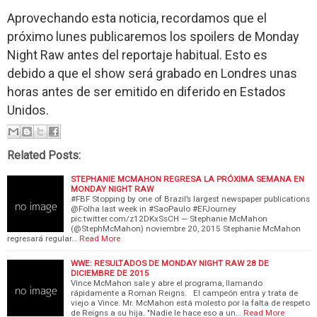
Aprovechando esta noticia, recordamos que el
próximo lunes publicaremos los spoilers de Monday
Night Raw antes del reportaje habitual. Esto es
debido a que el show será grabado en Londres unas
horas antes de ser emitido en diferido en Estados
Unidos.
Related Posts:
STEPHANIE MCMAHON REGRESA LA PRÓXIMA SEMANA EN
MONDAY NIGHT RAW
#FBF Stopping by one of Brazil’s largest newspaper publications
@Folha last week in #SaoPaulo #EFJourney
pic.twitter.com/z12DKxSsCH — Stephanie McMahon
(@StephMcMahon) noviembre 20, 2015 Stephanie McMahon
regresará regular…
Read More
WWE: RESULTADOS DE MONDAY NIGHT RAW 28 DE
DICIEMBRE DE 2015
Vince McMahon sale y abre el programa, llamando
rápidamente a Roman Reigns. El campeón entra y trata de
viejo a Vince. Mr. McMahon está molesto por la falta de respeto
de Reigns a su hija. "Nadie le hace eso a un…
Read More