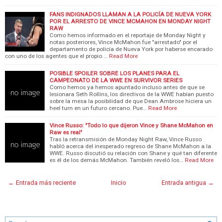
FANS INDIGNADOS LLAMAN A LA POLICÍA DE NUEVA YORK
POR EL ARRESTO DE VINCE MCMAHON EN MONDAY NIGHT
RAW
Como hemos informado en el reportaje de Monday Night y
notas posteriores, Vince McMahon fue "arrestado" por el
departamento de policía de Nueva York por haberse encarado
con uno de los agentes que el propio …
Read More
POSIBLE SPOILER SOBRE LOS PLANES PARA EL
CAMPEONATO DE LA WWE EN SURVIVOR SERIES
Como hemos ya hemos apuntado incluso antes de que se
lesionara Seth Rollins, los directivos de la WWE habían puesto
sobre la mesa la posibilidad de que Dean Ambrose hiciera un
heel turn en un futuro cercano. Pue…
Read More
Vince Russo: "Todo lo que dijeron Vince y Shane McMahon en
Raw es real"
Tras la retransmisión de Monday Night Raw, Vince Russo
habló acerca del inesperado regreso de Shane McMahon a la
WWE. Russo discutió su relación con Shane y qué tan diferente
es él de los demás McMahon. También reveló los…
Read More
← Entrada más reciente
Inicio
Entrada antigua →