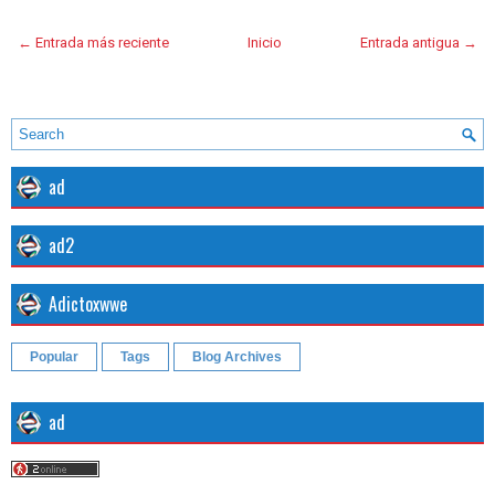
← Entrada más reciente
Inicio
Entrada antigua →
ad
ad2
Adictoxwwe
Popular
Tags
Blog Archives
ad