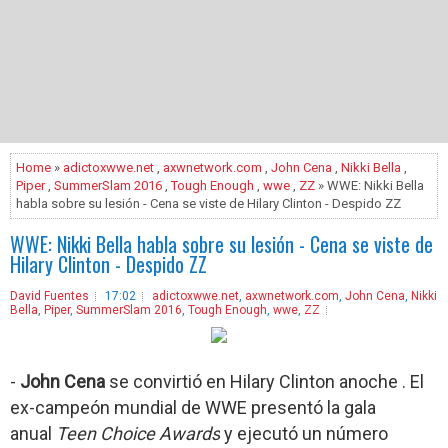
Home
»
adictoxwwe.net
,
axwnetwork.com
,
John Cena
,
Nikki Bella
,
Piper
,
SummerSlam 2016
,
Tough Enough
,
wwe
,
ZZ
» WWE: Nikki Bella
habla sobre su lesión - Cena se viste de Hilary Clinton - Despido ZZ
WWE: Nikki Bella habla sobre su lesión - Cena se viste de
Hilary Clinton - Despido ZZ
David Fuentes
17:02
adictoxwwe.net
,
axwnetwork.com
,
John Cena
,
Nikki
Bella
,
Piper
,
SummerSlam 2016
,
Tough Enough
,
wwe
,
ZZ
-
John Cena
se convirtió en Hilary Clinton anoche . El
ex-campeón mundial de WWE presentó la gala
anual
Teen Choice Awards
y ejecutó un número