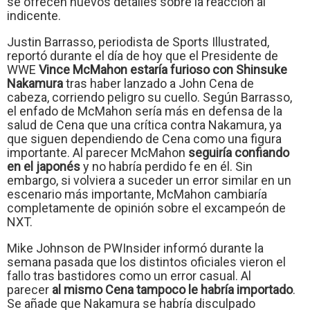
se ofrecen nuevos detalles sobre la reacción al
indicente.
Justin Barrasso, periodista de Sports Illustrated,
reportó durante el día de hoy que el Presidente de
WWE
Vince McMahon estaría furioso con Shinsuke
Nakamura
tras haber lanzado a John Cena de
cabeza, corriendo peligro su cuello. Según Barrasso,
el enfado de McMahon sería más en defensa de la
salud de Cena que una crítica contra Nakamura, ya
que siguen dependiendo de Cena como una figura
importante. Al parecer McMahon
seguiría confiando
en el japonés
y no habría perdido fe en él. Sin
embargo, si volviera a suceder un error similar en un
escenario más importante, McMahon cambiaría
completamente de opinión sobre el excampeón de
NXT.
Mike Johnson de PWInsider informó durante la
semana pasada que los distintos oficiales vieron el
fallo tras bastidores como un error casual. Al
parecer
al mismo Cena tampoco le habría importado
.
Se añade que Nakamura se habría disculpado