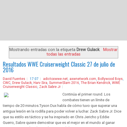
Mostrando entradas con la etiqueta
Drew Gulack
.
Mostrar
todas las entradas
Resultados WWE Cruiserweight Classic 27 de julio de
2016
David Fuentes
17:07
adictoxwwe.net
,
axwnetwork.com
,
Bollywood Boys
,
CWC
,
Drew Gulack
,
Harv Sira
,
SummerSlam 2016
,
The Brian Kendrick
,
WWE
Cruiserweight Classic
,
Zack Sabre Jr
Continúa el primer round. Los
combates tienen un límite de
tiempo de 20 minutos.Tyson Dux habla de cómo tuvo que superar una
antigua lesión en la rodilla para poder volver a luchar. Zack Sabre Jr. Dice
que su estilo es táctico y se ha inspirado en Chris Jericho y Eddie
Guerro, Sabre quiere demostrar que es el mejor en el mundo al ganar