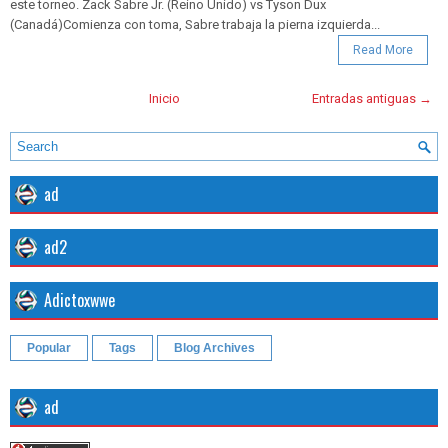
este torneo. Zack Sabre Jr. (Reino Unido) vs Tyson Dux
(Canadá)Comienza con toma, Sabre trabaja la pierna izquierda...
Read More
Inicio
Entradas antiguas →
ad
ad2
Adictoxwwe
Popular
Tags
Blog Archives
ad