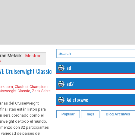
ran Metalik
.
Mostrar
s
ad
WE Cruiserwight Classic
ad2
ork.com
,
Clash of Champions
isweeght Classic
,
Zack Sabre
Adictoxwwe
nas del Cruiserweight
 finalistas están listos para
Popular
Tags
Blog Archives
én será coronado como el
erweight de todo el mundo.
omenzó con 32 participantes
 variedad de países del