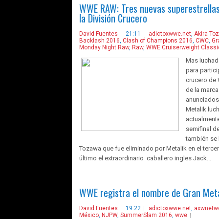
WWE RAW: Tres nuevas superestrella
la División Crucero
David Fuentes
21:11
adictoxwwe.net
,
Akira To
Backlash 2016
,
Clash of Champions 2016
,
CWC
,
Gr
Monday Night Raw
,
Raw
,
WWE Cruiserweight Classi
Mas luchad
para partici
crucero de 
de la marc
anunciados 
Metalik lu
actualmente
semifinal d
también se 
Tozawa que fue eliminado por Metalik en el tercer
último el extraordinario caballero ingles Jack...
WWE registra el nombre de Gran Meta
David Fuentes
19:22
adictoxwwe.net
,
axwnetw
México
,
NJPW
,
SummerSlam 2016
,
wwe