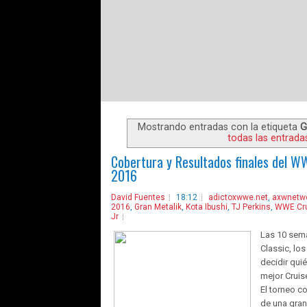
Mostrando entradas con la etiqueta
G
todas las entrada
Cobertura y Resultados finales del W
2016
David Fuentes
18:12
adictoxwwe.net
,
axwnetw
2016
,
Gran Metalik
,
Kota Ibushi
,
TJ Perkins
,
WWE Cru
Jr
Las 10 sema
Classic, los
decidir qui
mejor Cruis
El torneo c
de una gran