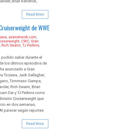
xander, Brian Kendrick,
Read More
n Cruiserweight de WWE
zawa
,
axwnetwork.com
,
ruiserweight
,
CWC
,
Gran
,
Rich Swann
,
TJ Perkins
,
 podido saber durante el
de los últimos episodios de
a anunciado a Gran
ira Tozawa, Jack Gallagher,
gano, Tommaso Ciampa,
ander, Rich Swann, Brian
oam Dar y TJ Perkins como
 división Cruiserweight que
nzo en dos semanas,
Al parecer según reportes
Read More