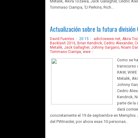
Metalik, Akira Tozawa, Jack Gallagher, Cedric Ale
Tommaso Ciampa, TJ Perkins, Rich...
Actualización sobre la futura divisió
David Fuentes
20:15
adictoxwwe.net
,
Akira To
Backlash 2016
,
Brian Kendrick
,
Cedric Alexander
,
C
Metalik
,
Jack Gallagher
,
Johnny Gargano
,
Noam Dar
Tommaso Ciampa
,
wwe
Como se ha
transcurso 
RAW, WWE h
Metalik, Ak
Johnny Gar
Cedric Alex
Kendrick, N
parte de la
dará comie
concretamente el 19 de septiembre en Memphis. 
del PWInsider, por ahora esas 10 personas...