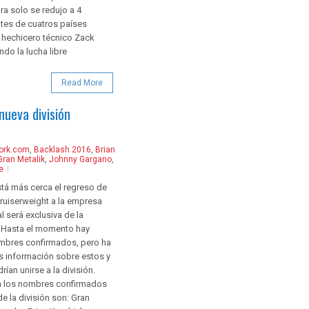
a solo se redujo a 4
tes de cuatros países
El hechicero técnico Zack
do la lucha libre
Read More
ueva división
ork.com
,
Backlash 2016
,
Brian
Gran Metalik
,
Johnny Gargano
,
e
tá más cerca el regreso de
 cruiserweight a la empresa
l será exclusiva de la
 Hasta el momento hay
mbres confirmados, pero ha
 información sobre estos y
rían unirse a la división.
a los nombres confirmados
de la división son: Gran