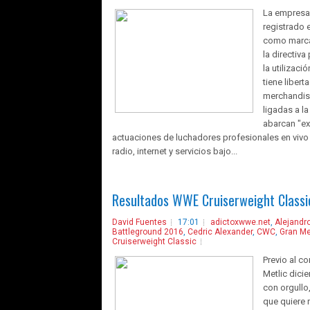
La empresa
registrado 
como marca
la directiv
la utilizaci
tiene liber
merchandisi
ligadas a l
abarcan "ex
actuaciones de luchadores profesionales en vivo y
radio, internet y servicios bajo...
Resultados WWE Cruiserweight Classic
David Fuentes
17:01
adictoxwwe.net
,
Alejandr
Battleground 2016
,
Cedric Alexander
,
CWC
,
Gran Me
Cruiserweight Classic
Previo al c
Metlic dici
con orgullo
que quiere 