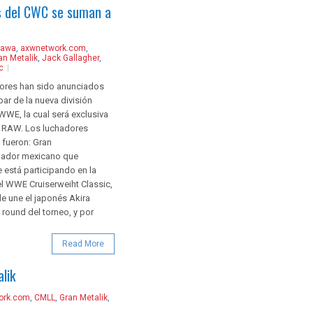
s del CWC se suman a
zawa
,
axwnetwork.com
,
an Metalik
,
Jack Gallagher
,
c
ores han sido anunciados
par de la nueva división
WWE, la cual será exclusiva
a RAW. Los luchadores
fueron: Gran
chador mexicano que
 está participando en la
el WWE Cruiserweiht Classic,
le une el japonés Akira
 round del torneo, y por
Read More
lik
ork.com
,
CMLL
,
Gran Metalik
,