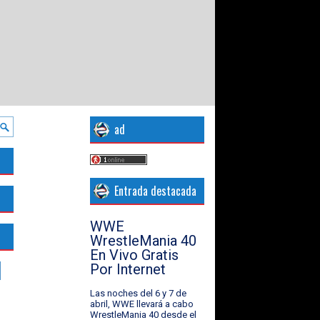
ad
Entrada destacada
WWE
WrestleMania 40
En Vivo Gratis
Por Internet
Las noches del 6 y 7 de
abril, WWE llevará a cabo
WrestleMania 40 desde el