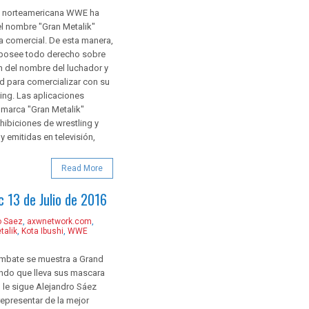
 norteamericana WWE ha
el nombre "Gran Metalik"
 comercial. De esta manera,
a posee todo derecho sobre
ón del nombre del luchador y
tad para comercializar con su
ng. Las aplicaciones
a marca "Gran Metalik"
hibiciones de wrestling y
 emitidas en televisión,
Read More
 13 de Julio de 2016
o Saez
,
axwnetwork.com
,
talik
,
Kota Ibushi
,
WWE
ombate se muestra a Grand
endo que lleva sus mascara
, le sigue Alejandro Sáez
representar de la mejor