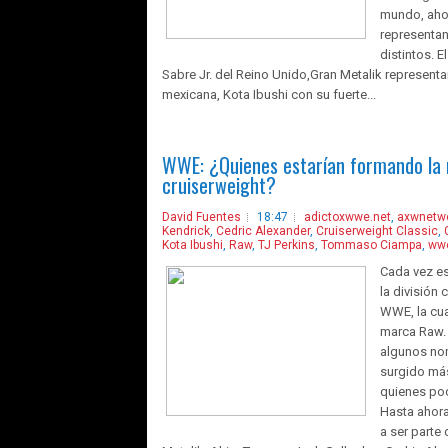
mundo, ahor
representan
distintos. 
Sabre Jr. del Reino Unido,Gran Metalik representan
mexicana, Kota Ibushi con su fuerte...
WWE: ¿Quienes estarían formando la n
cruiserweight?
David Fuentes
18:47
adictoxwwe.net
,
axwnetw
Kendrick
,
Cedric Alexander
,
Cruiserweight Classic
,
Kota Ibushi
,
Raw
,
TJ Perkins
,
Tommaso Ciampa
,
ww
Cada vez es
la división
WWE, la cua
marca Raw.
algunos no
surgido más
quienes pod
Hasta ahor
a ser parte 