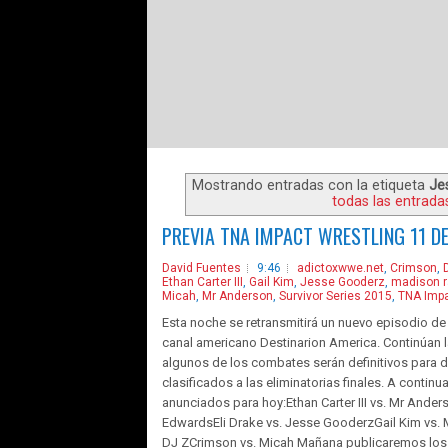
Mostrando entradas con la etiqueta
Je
todas las entrada
PREVIA TNA IMPACT WRESTLING 11 D
David Fuentes
9:46
adictoxwwe.net
,
Crimson
,
Ethan Carter III
,
Gail Kim
,
Jesse Gooderz
,
madison 
Micah
,
Mr Anderson
,
Survivor Series 2015
,
TNA Impa
Esta noche se retransmitirá un nuevo episodio de
canal americano Destinarion America. Continúan la
algunos de los combates serán definitivos para d
clasificados a las eliminatorias finales. A contin
anunciados para hoy:Ethan Carter III vs. Mr Ander
EdwardsEli Drake vs. Jesse GooderzGail Kim vs
DJ ZCrimson vs. Micah Mañana publicaremos los