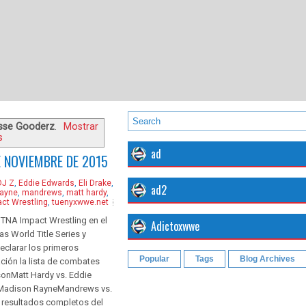
sse Gooderz
.
Mostrar
s
ad
E NOVIEMBRE DE 2015
DJ Z
,
Eddie Edwards
,
Eli Drake
,
ad2
rayne
,
mandrews
,
matt hardy
,
ct Wrestling
,
tuenyxwwe.net
 TNA Impact Wrestling en el
Adictoxwwe
s World Title Series y
eclarar los primeros
Popular
Tags
Blog Archives
uación la lista de combates
sonMatt Hardy vs. Eddie
. Madison RayneMandrews vs.
 resultados completos del