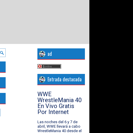
ad
Entrada destacada
WWE
WrestleMania 40
En Vivo Gratis
Por Internet
Las noches del 6 y 7 de
abril, WWE llevará a cabo
WrestleMania 40 desde el