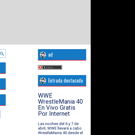
ad
Entrada destacada
WWE
WrestleMania 40
En Vivo Gratis
Por Internet
Las noches del 6 y 7 de
abril, WWE llevará a cabo
WrestleMania 40 desde el