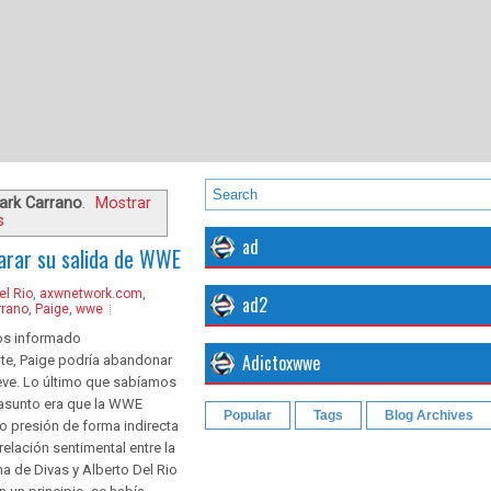
ark Carrano
.
Mostrar
s
ad
arar su salida de WWE
el Rio
,
axwnetwork.com
,
ad2
rrano
,
Paige
,
wwe
s informado
Adictoxwwe
te, Paige podría abandonar
ve. Lo último que sabíamos
 asunto era que la WWE
Popular
Tags
Blog Archives
o presión de forma indirecta
relación sentimental entre la
 de Divas y Alberto Del Rio