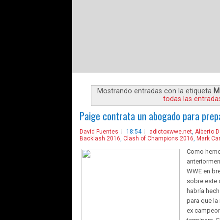
Mostrando entradas con la etiqueta
M
todas las entrada
Paige contrata un abogado para prep
David Fuentes
18:54
adictoxwwe.net
,
Alberto D
Backlash 2016
,
Clash of Champions 2016
,
Mark Ca
Como hemo
anteriormen
WWE en bre
sobre este
habría hech
para que la 
ex campeona