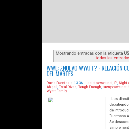
Mostrando entradas con la etiqueta
US
todas las entrada
WWE: ¿NUEVO WYATT? - RELACIÓN C
DEL MARTES
David Fuentes
13:36
adictoxwwe.net
,
E!
,
Night
Abigail
,
Total Divas
,
Tough Enough
,
tuenyxwwe.net
,
Wyatt Family
- Los direc
debatiendo 
de introduci
"Hermana Ab
Se desconoc
simplemente