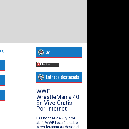
ad
Entrada destacada
WWE
WrestleMania 40
En Vivo Gratis
Por Internet
Las noches del 6 y 7 de
abril, WWE llevará a cabo
WrestleMania 40 desde el