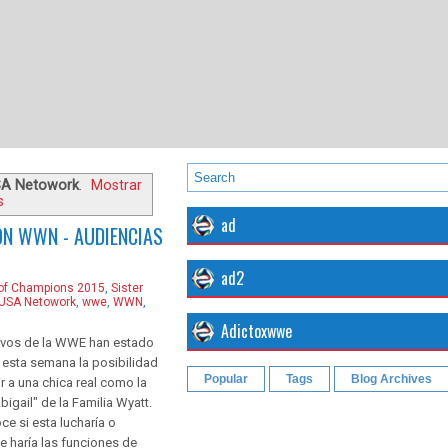
A Netowork
.
Mostrar
s
ad
ON WWN - AUDIENCIAS
ad2
 of Champions 2015
,
Sister
USA Netowork
,
wwe
,
WWN
,
Adictoxwwe
tivos de la WWE han estado
esta semana la posibilidad
Popular
Tags
Blog Archives
r a una chica real como la
igail" de la Familia Wyatt.
e si esta lucharía o
 haría las funciones de