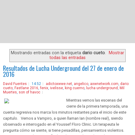
Mostrando entradas con la etiqueta
dario cueto
.
Mostrar
todas las entradas
Resultados de Lucha Underground del 27 de enero de
2016
David Fuentes
14:52
adictoxwwe.net
,
angelico
,
axwnetwork.com
,
dario
cueto
,
Fastlane 2016
,
fenix
,
ivelisse
,
king cuerno
,
lucha underground
,
Mil
Muertes
,
son of havoc
Mientras vemos las escenas del
cierre de la primera temporada, una
cuenta regresiva nos marca los minutos restantes para el inicio de este
capitulo. Vemos a Vampiro, a quien llaman Ian (nombre real), siendo
observado e interrogado en el Youssef Floro Clinic. Un terapeuta le
pregunta cómo se siente, si tiene pesadillas, pensamientos violentos.