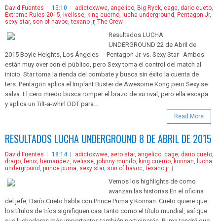
David Fuentes
15:10
adictoxwwe
,
angelico
,
Big Ryck
,
cage
,
dario cueto
,
Extreme Rules 2015
,
ivelisse
,
king cuerno
,
lucha underground
,
Pentagon Jr
,
sexy star
,
son of havoc
,
texano jr
,
The Crew
Resultados LUCHA
UNDERGROUND 22 de Abril de
2015 Boyle Heights, Los Ángeles - Pentagon Jr. vs. Sexy Star Ambos
están muy over con el público, pero Sexy toma el control del match al
inicio. Star toma la rienda del combate y busca sin éxito la cuenta de
ters. Pentagon aplica el Implant Buster de Awesome Kong pero Sexy se
salva. El cero miedo busca romper el brazo de su rival, pero ella escapa
y aplica un Tilt-a-whirl DDT para...
Read More
RESULTADOS LUCHA UNDERGROUND 8 DE ABRIL DE 2015
David Fuentes
18:14
adictoxwwe
,
aero star
,
angelico
,
cage
,
dario cueto
,
drago
,
fenix
,
hernandez
,
ivelisse
,
johnny mundo
,
king cuerno
,
konnan
,
lucha
underground
,
prince puma
,
sexy star
,
son of havoc
,
texano jr
Vemos los highlights de como
avanzan las historias.En el oficina
del jefe, Darío Cueto habla con Prince Puma y Konnan. Cueto quiere que
los títulos de tríos signifiquen casi tanto como el título mundial, así que
sus luchadores más importantes también participarán. Puma tendrá que