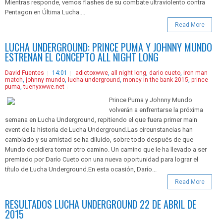
Mientras responde, vemos flashes de su combate ultraviolento contra
Pentagon en Última Lucha....
Read More
LUCHA UNDERGROUND: PRINCE PUMA Y JOHNNY MUNDO
ESTRENAN EL CONCEPTO ALL NIGHT LONG
David Fuentes
14:01
adictoxwwe
,
all night long
,
dario cueto
,
iron man
match
,
johnny mundo
,
lucha underground
,
money in the bank 2015
,
prince
puma
,
tuenyxwwe.net
Prince Puma y Johnny Mundo
volverán a enfrentarse la próxima
semana en Lucha Underground, repitiendo el que fuera primer main
event de la historia de Lucha Underground.Las circunstancias han
cambiado y su amistad se ha diluido, sobre todo después de que
Mundo decidiera tomar otro camino. Un camino que le ha llevado a ser
premiado por Darío Cueto con una nueva oportunidad para lograr el
título de Lucha Underground.En esta ocasión, Darío...
Read More
RESULTADOS LUCHA UNDERGROUND 22 DE ABRIL DE
2015