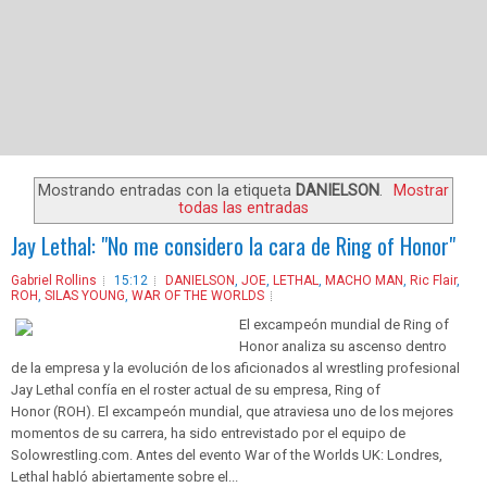
Mostrando entradas con la etiqueta
DANIELSON
.
Mostrar
todas las entradas
Jay Lethal: "No me considero la cara de Ring of Honor"
Gabriel Rollins
15:12
DANIELSON
,
JOE
,
LETHAL
,
MACHO MAN
,
Ric Flair
,
ROH
,
SILAS YOUNG
,
WAR OF THE WORLDS
El excampeón mundial de Ring of
Honor analiza su ascenso dentro
de la empresa y la evolución de los aficionados al wrestling profesional
Jay Lethal confía en el roster actual de su empresa, Ring of
Honor (ROH). El excampeón mundial, que atraviesa uno de los mejores
momentos de su carrera, ha sido entrevistado por el equipo de
Solowrestling.com. Antes del evento War of the Worlds UK: Londres,
Lethal habló abiertamente sobre el...