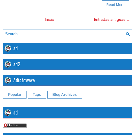
Read More
Inicio
Entradas antiguas →
ad
ad2
Adictoxwwe
Popular
Tags
Blog Archives
ad