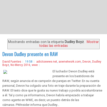
Mostrando entradas con la etiqueta
Dudley Boyz
.
Mostrar
todas las entradas
Devon Dudley presente en RAW
David Fuentes
19:58
adictoxwwe.net
,
axwnetwork.com
,
Devon
,
Dudley
Boyz
,
No Mercy 2016
,
wwe
El luchador Devon Dudley está
presente en los bastidores de
RAW, según anuncia el ex campeón de parejas en Twitter. En su cuenta
personal, Devon ha colgado una foto en traje durante la preparación de
RAW. El texto dice que le gusta su nuevo trabajo y podría acostumbrarse
a él. Tal y como ya informamos, Devon habría empezado a trabajar
como agente en WWE, es decir, un puesto detrás de las
cámaras. PWInsider informa que Dudley...