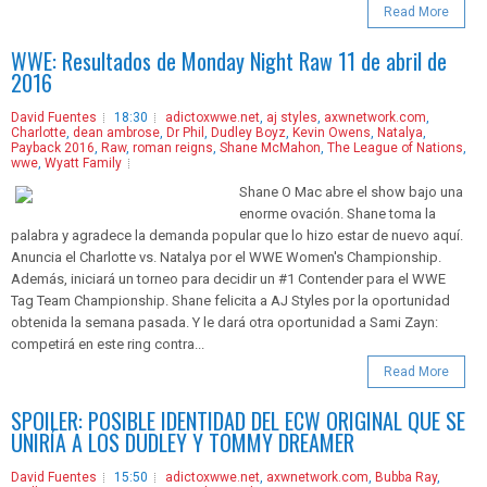
Read More
WWE: Resultados de Monday Night Raw 11 de abril de
2016
David Fuentes
18:30
adictoxwwe.net
,
aj styles
,
axwnetwork.com
,
Charlotte
,
dean ambrose
,
Dr Phil
,
Dudley Boyz
,
Kevin Owens
,
Natalya
,
Payback 2016
,
Raw
,
roman reigns
,
Shane McMahon
,
The League of Nations
,
wwe
,
Wyatt Family
Shane O Mac abre el show bajo una
enorme ovación. Shane toma la
palabra y agradece la demanda popular que lo hizo estar de nuevo aquí.
Anuncia el Charlotte vs. Natalya por el WWE Women's Championship.
Además, iniciará un torneo para decidir un #1 Contender para el WWE
Tag Team Championship. Shane felicita a AJ Styles por la oportunidad
obtenida la semana pasada. Y le dará otra oportunidad a Sami Zayn:
competirá en este ring contra...
Read More
SPOILER: POSIBLE IDENTIDAD DEL ECW ORIGINAL QUE SE
UNIRÍA A LOS DUDLEY Y TOMMY DREAMER
David Fuentes
15:50
adictoxwwe.net
,
axwnetwork.com
,
Bubba Ray
,