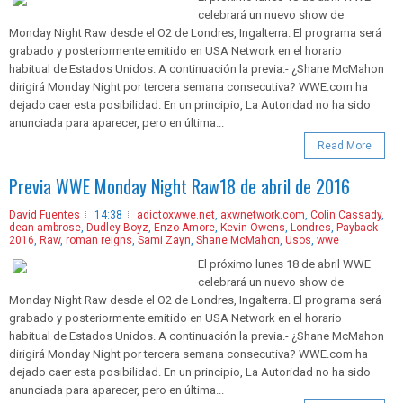
celebrará un nuevo show de
Monday Night Raw desde el O2 de Londres, Ingalterra. El programa será
grabado y posteriormente emitido en USA Network en el horario
habitual de Estados Unidos. A continuación la previa.- ¿Shane McMahon
dirigirá Monday Night por tercera semana consecutiva? WWE.com ha
dejado caer esta posibilidad. En un principio, La Autoridad no ha sido
anunciada para aparecer, pero en última...
Read More
Previa WWE Monday Night Raw18 de abril de 2016
David Fuentes
14:38
adictoxwwe.net
,
axwnetwork.com
,
Colin Cassady
,
dean ambrose
,
Dudley Boyz
,
Enzo Amore
,
Kevin Owens
,
Londres
,
Payback
2016
,
Raw
,
roman reigns
,
Sami Zayn
,
Shane McMahon
,
Usos
,
wwe
El próximo lunes 18 de abril WWE
celebrará un nuevo show de
Monday Night Raw desde el O2 de Londres, Ingalterra. El programa será
grabado y posteriormente emitido en USA Network en el horario
habitual de Estados Unidos. A continuación la previa.- ¿Shane McMahon
dirigirá Monday Night por tercera semana consecutiva? WWE.com ha
dejado caer esta posibilidad. En un principio, La Autoridad no ha sido
anunciada para aparecer, pero en última...