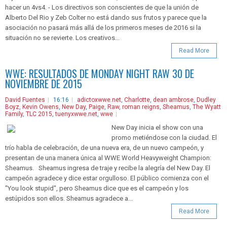
hacer un 4vs4. - Los directivos son conscientes de que la unión de
Alberto Del Rio y Zeb Colter no está dando sus frutos y parece que la
asociación no pasará más allá de los primeros meses de 2016 si la
situación no se revierte. Los creativos...
Read More
WWE: RESULTADOS DE MONDAY NIGHT RAW 30 DE
NOVIEMBRE DE 2015
David Fuentes
16:16
adictoxwwe.net
,
Charlotte
,
dean ambrose
,
Dudley
Boyz
,
Kevin Owens
,
New Day
,
Paige
,
Raw
,
roman reigns
,
Sheamus
,
The Wyatt
Family
,
TLC 2015
,
tuenyxwwe.net
,
wwe
New Day inicia el show con una
promo metiéndose con la ciudad. El
trío habla de celebración, de una nueva era, de un nuevo campeón, y
presentan de una manera única al WWE World Heavyweight Champion:
Sheamus. Sheamus ingresa de traje y recibe la alegría del New Day. El
campeón agradece y dice estar orgulloso. El público comienza con el
"You look stupid", pero Sheamus dice que es el campeón y los
estúpidos son ellos. Sheamus agradece a...
Read More