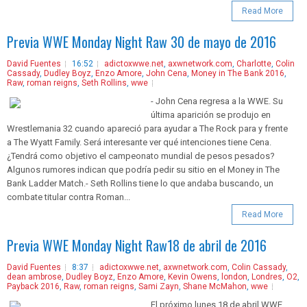
Read More
Previa WWE Monday Night Raw 30 de mayo de 2016
David Fuentes
16:52
adictoxwwe.net
,
axwnetwork.com
,
Charlotte
,
Colin
Cassady
,
Dudley Boyz
,
Enzo Amore
,
John Cena
,
Money in The Bank 2016
,
Raw
,
roman reigns
,
Seth Rollins
,
wwe
- John Cena regresa a la WWE. Su
última aparición se produjo en
Wrestlemania 32 cuando apareció para ayudar a The Rock para y frente
a The Wyatt Family. Será interesante ver qué intenciones tiene Cena.
¿Tendrá como objetivo el campeonato mundial de pesos pesados?
Algunos rumores indican que podría pedir su sitio en el Money in The
Bank Ladder Match.- Seth Rollins tiene lo que andaba buscando, un
combate titular contra Roman...
Read More
Previa WWE Monday Night Raw18 de abril de 2016
David Fuentes
8:37
adictoxwwe.net
,
axwnetwork.com
,
Colin Cassady
,
dean ambrose
,
Dudley Boyz
,
Enzo Amore
,
Kevin Owens
,
london
,
Londres
,
O2
,
Payback 2016
,
Raw
,
roman reigns
,
Sami Zayn
,
Shane McMahon
,
wwe
El próximo lunes 18 de abril WWE