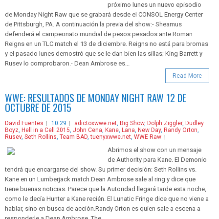
próximo lunes un nuevo episodio
de Monday Night Raw que se grabará desde el CONSOL Energy Center
de Pittsburgh, PA. A continuación la previa del show:- Sheamus
defenderá el campeonato mundial de pesos pesados ante Roman
Reigns en un TLC match el 13 de diciembre. Reigns no está para bromas
y el pasado lunes demostró que se le dan bien las sillas; King Barrett y
Rusev lo comprobaron.- Dean Ambrose es...
Read More
WWE: RESULTADOS DE MONDAY NIGHT RAW 12 DE
OCTUBRE DE 2015
David Fuentes
10:29
adictoxwwe.net
,
Big Show
,
Dolph Ziggler
,
Dudley
Boyz
,
Hell in a Cell 2015
,
John Cena
,
Kane
,
Lana
,
New Day
,
Randy Orton
,
Rusev
,
Seth Rollins
,
Team BAD
,
tuenyxwwe.net
,
WWE Raw
Abrimos el show con un mensaje
de Authority para Kane. El Demonio
tendrá que encargarse del show. Su primer decisión: Seth Rollins vs.
Kane en un Lumberjack match.Dean Ambrose sale al ring y dice que
tiene buenas noticias. Parece que la Autoridad llegará tarde esta noche,
como le decía Hunter a Kane recién. El Lunatic Fringe dice que no viene a
hablar, sino en busca de acción.Randy Orton es quien sale a escena a
responderle a Dean Ambrose. The...