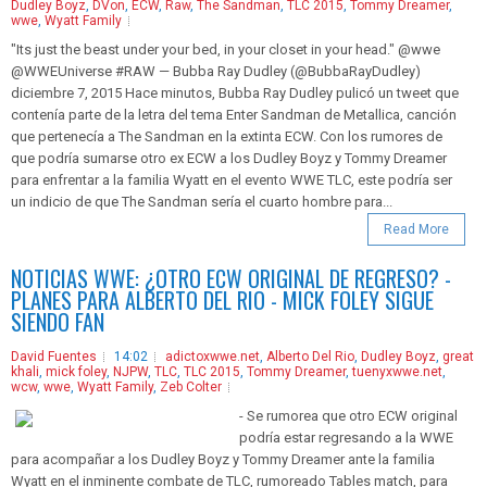
Dudley Boyz
,
DVon
,
ECW
,
Raw
,
The Sandman
,
TLC 2015
,
Tommy Dreamer
,
wwe
,
Wyatt Family
"Its just the beast under your bed, in your closet in your head." @wwe
@WWEUniverse #RAW — Bubba Ray Dudley (@BubbaRayDudley)
diciembre 7, 2015 Hace minutos, Bubba Ray Dudley pulicó un tweet que
contenía parte de la letra del tema Enter Sandman de Metallica, canción
que pertenecía a The Sandman en la extinta ECW. Con los rumores de
que podría sumarse otro ex ECW a los Dudley Boyz y Tommy Dreamer
para enfrentar a la familia Wyatt en el evento WWE TLC, este podría ser
un indicio de que The Sandman sería el cuarto hombre para...
Read More
NOTICIAS WWE: ¿OTRO ECW ORIGINAL DE REGRESO? -
PLANES PARA ALBERTO DEL RIO - MICK FOLEY SIGUE
SIENDO FAN
David Fuentes
14:02
adictoxwwe.net
,
Alberto Del Rio
,
Dudley Boyz
,
great
khali
,
mick foley
,
NJPW
,
TLC
,
TLC 2015
,
Tommy Dreamer
,
tuenyxwwe.net
,
wcw
,
wwe
,
Wyatt Family
,
Zeb Colter
- Se rumorea que otro ECW original
podría estar regresando a la WWE
para acompañar a los Dudley Boyz y Tommy Dreamer ante la familia
Wyatt en el inminente combate de TLC, rumoreado Tables match, para