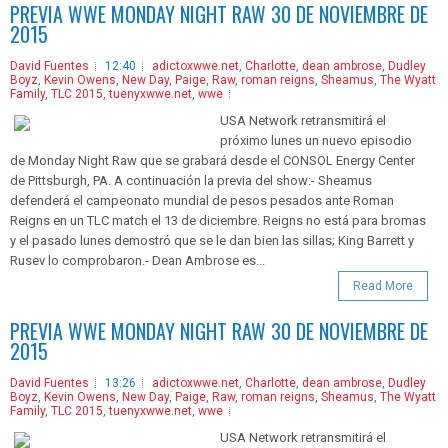
PREVIA WWE MONDAY NIGHT RAW 30 DE NOVIEMBRE DE
2015
David Fuentes
12:40
adictoxwwe.net
,
Charlotte
,
dean ambrose
,
Dudley
Boyz
,
Kevin Owens
,
New Day
,
Paige
,
Raw
,
roman reigns
,
Sheamus
,
The Wyatt
Family
,
TLC 2015
,
tuenyxwwe.net
,
wwe
USA Network retransmitirá el
próximo lunes un nuevo episodio
de Monday Night Raw que se grabará desde el CONSOL Energy Center
de Pittsburgh, PA. A continuación la previa del show:- Sheamus
defenderá el campeonato mundial de pesos pesados ante Roman
Reigns en un TLC match el 13 de diciembre. Reigns no está para bromas
y el pasado lunes demostró que se le dan bien las sillas; King Barrett y
Rusev lo comprobaron.- Dean Ambrose es...
Read More
PREVIA WWE MONDAY NIGHT RAW 30 DE NOVIEMBRE DE
2015
David Fuentes
13:26
adictoxwwe.net
,
Charlotte
,
dean ambrose
,
Dudley
Boyz
,
Kevin Owens
,
New Day
,
Paige
,
Raw
,
roman reigns
,
Sheamus
,
The Wyatt
Family
,
TLC 2015
,
tuenyxwwe.net
,
wwe
USA Network retransmitirá el