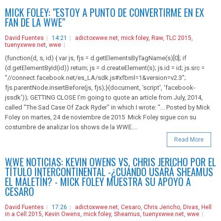
MICK FOLEY: "ESTOY A PUNTO DE CONVERTIRME EN EX
FAN DE LA WWE"
David Fuentes
14:21
adictoxwwe.net
,
mick foley
,
Raw
,
TLC 2015
,
tuenyxwwe.net
,
wwe
(function(d, s, id) { var js, fjs = d.getElementsByTagName(s)[0]; if
(d.getElementById(id)) return; js = d.createElement(s); js.id = id; js.src =
"//connect.facebook.net/es_LA/sdk.js#xfbml=1&version=v2.3";
fjs.parentNode.insertBefore(js, fjs);}(document, 'script', 'facebook-
jssdk')); GETTING CLOSE I'm going to quote an article from July, 2014,
called "The Sad Case Of Zack Ryder" in which I wrote: "... Posted by Mick
Foley on martes, 24 de noviembre de 2015 Mick Foley sigue con su
costumbre de analizar los shows de la WWE....
Read More
WWE NOTICIAS: KEVIN OWENS VS. CHRIS JERICHO POR EL
TÍTULO INTERCONTINENTAL -¿CUÁNDO USARÁ SHEAMUS
EL MALETÍN? - MICK FOLEY MUESTRA SU APOYO A
CESARO
David Fuentes
17:26
adictoxwwe.net
,
Cesaro
,
Chris Jericho
,
Divas
,
Hell
in a Cell 2015
,
Kevin Owens
,
mick foley
,
Sheamus
,
tuenyxwwe.net
,
wwe