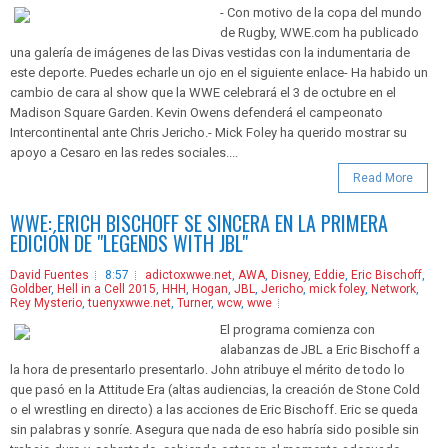
- Con motivo de la copa del mundo
de Rugby, WWE.com ha publicado
una galería de imágenes de las Divas vestidas con la indumentaria de
este deporte. Puedes echarle un ojo en el siguiente enlace- Ha habido un
cambio de cara al show que la WWE celebrará el 3 de octubre en el
Madison Square Garden. Kevin Owens defenderá el campeonato
Intercontinental ante Chris Jericho.- Mick Foley ha querido mostrar su
apoyo a Cesaro en las redes sociales....
Read More
WWE: ERICH BISCHOFF SE SINCERA EN LA PRIMERA
EDICIÓN DE "LEGENDS WITH JBL"
David Fuentes
8:57
adictoxwwe.net
,
AWA
,
Disney
,
Eddie
,
Eric Bischoff
,
Goldber
,
Hell in a Cell 2015
,
HHH
,
Hogan
,
JBL
,
Jericho
,
mick foley
,
Network
,
Rey Mysterio
,
tuenyxwwe.net
,
Turner
,
wcw
,
wwe
El programa comienza con
alabanzas de JBL a Eric Bischoff a
la hora de presentarlo presentarlo. John atribuye el mérito de todo lo
que pasó en la Attitude Era (altas audiencias, la creación de Stone Cold
o el wrestling en directo) a las acciones de Eric Bischoff. Eric se queda
sin palabras y sonríe. Asegura que nada de eso habría sido posible sin