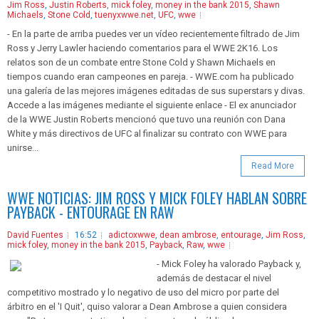
Jim Ross
,
Justin Roberts
,
mick foley
,
money in the bank 2015
,
Shawn
Michaels
,
Stone Cold
,
tuenyxwwe.net
,
UFC
,
wwe
- En la parte de arriba puedes ver un vídeo recientemente filtrado de Jim
Ross y Jerry Lawler haciendo comentarios para el WWE 2K16. Los
relatos son de un combate entre Stone Cold y Shawn Michaels en
tiempos cuando eran campeones en pareja. - WWE.com ha publicado
una galería de las mejores imágenes editadas de sus superstars y divas.
Accede a las imágenes mediante el siguiente enlace - El ex anunciador
de la WWE Justin Roberts mencionó que tuvo una reunión con Dana
White y más directivos de UFC al finalizar su contrato con WWE para
unirse...
Read More
WWE NOTICIAS: JIM ROSS Y MICK FOLEY HABLAN SOBRE
PAYBACK - ENTOURAGE EN RAW
David Fuentes
16:52
adictoxwwe
,
dean ambrose
,
entourage
,
Jim Ross
,
mick foley
,
money in the bank 2015
,
Payback
,
Raw
,
wwe
- Mick Foley ha valorado Payback y,
además de destacar el nivel
competitivo mostrado y lo negativo de uso del micro por parte del
árbitro en el 'I Quit', quiso valorar a Dean Ambrose a quien considera