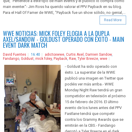
que, "Pertenece a este tipo de main events y el público lo compra como
main eventer."- Jim Ross ha querido valorar el PPV Payback en su blog.
Para el Hall Of Famer de WWE, "Payback fue un show sólido, no genial,...
Read More
WWE NOTICIAS: MICK FOLEY ELOGIA A LA DUPLA
AXEL/SANDOW - GOLDUST OPERADO CON ÉXITO - MAIN
EVENT DARK MATCH
David Fuentes
16:40
adictoxwwe
,
Curtis Axel
,
Damien Sandow
,
Fandango
,
Goldust
,
mick foley
,
Payback
,
Raw
,
Tyler Breeze
,
wwe
- Goldust ha sido operado con
éxito. La superstar de la WWE
publicó una imagen en Twitter que
podéis ver más arriba.- WWE
Monday Night Raw tendrá un gran
competidor en televisión el próximo
15 de febrero de 2016. El último
evento de los lunes antes del PPV
Fastlane tendrá que competir
contra los Grammy Awards que se
emitirán en la CBS.- Fandango
derrotó a Tyler Breeze en el dark