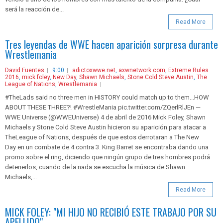
será la reacción de...
Read More
Tres leyendas de WWE hacen aparición sorpresa durante
Wrestlemania
David Fuentes
9:00
adictoxwwe.net
,
axwnetwork.com
,
Extreme Rules
2016
,
mick foley
,
New Day
,
Shawn Michaels
,
Stone Cold Steve Austin
,
The
League of Nations
,
Wrestlemania
#TheLads said no three men in HISTORY could match up to them...HOW
ABOUT THESE THREE?! #WrestleMania pic.twitter.com/ZQerlRlJEn —
WWE Universe (@WWEUniverse) 4 de abril de 2016 Mick Foley, Shawn
Michaels y Stone Cold Steve Austin hicieron su aparición para atacar a
TheLeague of Nations, después de que estos derrotaran a The New
Day en un combate de 4 contra 3. King Barret se encontraba dando una
promo sobre el ring, diciendo que ningún grupo de tres hombres podrá
detenerlos, cuando de la nada se escucha la música de Shawn
Michaels,...
Read More
MICK FOLEY: "MI HIJO NO RECIBIÓ ESTE TRABAJO POR SU
APELLIDO"