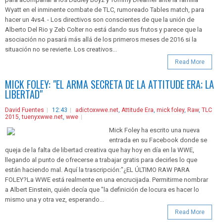
Wyatt en el inminente combate de TLC, rumoreado Tables match, para
hacer un 4vs4. - Los directivos son conscientes de que la unión de
Alberto Del Rio y Zeb Colter no está dando sus frutos y parece que la
asociación no pasará más allá de los primeros meses de 2016 si la
situación no se revierte. Los creativos...
Read More
MICK FOLEY: "EL ARMA SECRETA DE LA ATTITUDE ERA; LA
LIBERTAD"
David Fuentes
12:43
adictoxwwe.net
,
Attitude Era
,
mick foley
,
Raw
,
TLC
2015
,
tuenyxwwe.net
,
wwe
Mick Foley ha escrito una nueva
entrada en su Facebook donde se
queja de la falta de libertad creativa que hay hoy en día en la WWE,
llegando al punto de ofrecerse a trabajar gratis para decirles lo que
están haciendo mal. Aquí la trascripción:"¿EL ÚLTIMO RAW PARA
FOLEY?La WWE está realmente en una encrucijada. Permitirme nombrar
a Albert Einstein, quién decía que "la definición de locura es hacer lo
mismo una y otra vez, esperando...
Read More