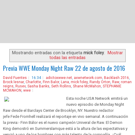
Mostrando entradas con la etiqueta
mick foley
.
Mostrar
todas las entradas
Previa WWE Monday Night Raw 22 de agosto de 2016
David Fuentes
16:34
adictoxwwe.net
,
axwnetwork.com
,
Backlash 2016
,
Brock lesnar
,
Charlotte
,
Finn Balor
,
Lana
,
mick foley
,
Randy Orton
,
Raw
,
roman
reigns
,
Rusev
,
Sasha Banks
,
Seth Rollins
,
Shane McMahon
,
STEPHANIE
MCMAHON
,
wwe
Esta noche USA Network emitirá un
nuevo episodio de Monday Night
Raw desde el Barclays Center de Brooklyn, NY. Nuestro redactor
jefe Fede Fromhell realizará el reportaje en vivo semanal. A continuación
la previa:- Finn Bálor es el nuevo campeón Univeral de Raw. El Demon
King demostró en Summerslamque está a la altura de las expectativas y
venció a uno de los hombres con más talento de la compañía. ¿Cuál