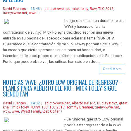
David Fuentes
13:46
adictoxwwe.net
,
mick foley
,
Raw
,
TLC 2015
,
tuenyxwwe.net
,
wwe
Luego de criticar tan duramente a la
WWE y hacerse oficial la
contratación de su hijo, Mick Foleyha decidido escribir una nueva
entrada en su página de Facebook para aclarar el tema:"SON OF A
GUNParece que la contratación de mi hijo Dewey por parte de la WWE
ha creado que ciertas personas cuestionen mi honestidad, o
intenciones de unos pocos de mis últimas publicaciones en Facebook.
Por lo que puedo observar, las críticas han caído en dos...
Read More
NOTICIAS WWE: ¿OTRO ECW ORIGINAL DE REGRESO? -
PLANES PARA ALBERTO DEL RIO - MICK FOLEY SIGUE
SIENDO FAN
David Fuentes
14:02
adictoxwwe.net
,
Alberto Del Rio
,
Dudley Boyz
,
great
khali
,
mick foley
,
NJPW
,
TLC
,
TLC 2015
,
Tommy Dreamer
,
tuenyxwwe.net
,
wcw
,
wwe
,
Wyatt Family
,
Zeb Colter
- Se rumorea que otro ECW original
podría estar regresando a la WWE
para acompañar a los Dudley Boyz y Tommy Dreamer ante la familia