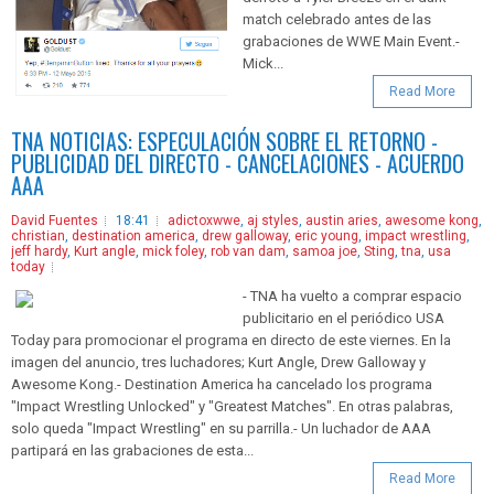
match celebrado antes de las
grabaciones de WWE Main Event.-
Mick...
Read More
TNA NOTICIAS: ESPECULACIÓN SOBRE EL RETORNO -
PUBLICIDAD DEL DIRECTO - CANCELACIONES - ACUERDO
AAA
David Fuentes
18:41
adictoxwwe
,
aj styles
,
austin aries
,
awesome kong
,
christian
,
destination america
,
drew galloway
,
eric young
,
impact wrestling
,
jeff hardy
,
Kurt angle
,
mick foley
,
rob van dam
,
samoa joe
,
Sting
,
tna
,
usa
today
- TNA ha vuelto a comprar espacio
publicitario en el periódico USA
Today para promocionar el programa en directo de este viernes. En la
imagen del anuncio, tres luchadores; Kurt Angle, Drew Galloway y
Awesome Kong.- Destination America ha cancelado los programa
"Impact Wrestling Unlocked" y "Greatest Matches". En otras palabras,
solo queda "Impact Wrestling" en su parrilla.- Un luchador de AAA
partipará en las grabaciones de esta...
Read More