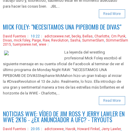
trabajo duro y, sobretodo, sabiendo estar en el momento adecuado
para hacer las cosas bien. JBL...
Read More
MICK FOLEY: "NECESITAMOS UNA PIPEBOMB DE DIVAS"
David Fuentes
10:22
adictoxwwe.net
,
becky
,
Bellas
,
Charlotte
,
Cm Punk
,
Divas
,
mick foley
,
Paige
,
Raw
,
Revolution
,
Sasha
,
SummerSlam
,
SUmmerSlam
2015
,
tuenyxwwe.net
,
wwe
La leyenda del wrestling
profesional Mick Foley escribió el
siguiente mensaje en su cuenta oficial de Facebook al terminar de ver el
último programa de Monday Night RAW: "NECESITAMOS UNA
PIPEBOMB DE DIVASStephanie McMahon hizo un gran trabajo al iniciar
la #DivasRevolution el 13 de Julio. Realmente, lo hizo. Ella introdujo de
una gran y sentimental manera a tres de las estrellas más brillantes en el
horizonte de la WWE - Charlotte,...
Read More
NOTICIAS WWE: VÍDEO DE JIM ROSS Y JERRY LAWLER EN
WWE 2K16 - ¿EX ANUNCIADOR A UFC? - TRYOUTS
David Fuentes
20:05
adictoxwwe
,
Havok
,
Howard Finkel
,
Jerry Lawler
,