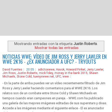
Mostrando entradas con la etiqueta
Justin Roberts
.
Mostrar todas las entradas
NOTICIAS WWE: VÍDEO DE JIM ROSS Y JERRY LAWLER EN
WWE 2K16 - ¿EX ANUNCIADOR A UFC? - TRYOUTS
David Fuentes
20:05
adictoxwwe
,
Havok
,
Howard Finkel
,
Jerry Lawler
,
Jim Ross
,
Justin Roberts
,
mick foley
,
money in the bank 2015
,
Shawn
Michaels
,
Stone Cold
,
tuenyxwwe.net
,
UFC
,
wwe
- En la parte de arriba puedes ver un vídeo recientemente filtrado de Jim
Ross y Jerry Lawler haciendo comentarios para el WWE 2K16. Los
relatos son de un combate entre Stone Cold y Shawn Michaels en
tiempos cuando eran campeones en pareja. - WWE.com ha publicado
una galería de las mejores imágenes editadas de sus superstars y divas.
Accede a las imágenes mediante el siguiente enlace - El ex anunciador