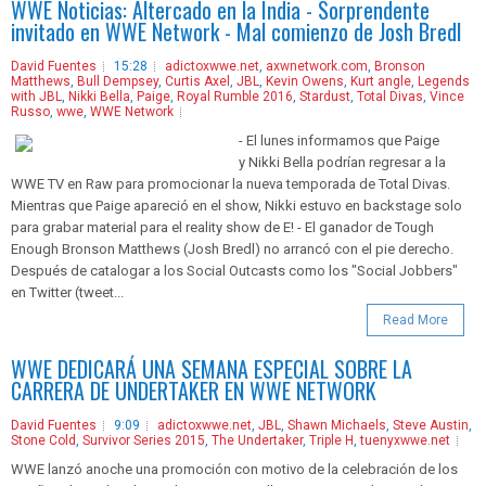
WWE Noticias: Altercado en la India - Sorprendente
invitado en WWE Network - Mal comienzo de Josh Bredl
David Fuentes
15:28
adictoxwwe.net
,
axwnetwork.com
,
Bronson
Matthews
,
Bull Dempsey
,
Curtis Axel
,
JBL
,
Kevin Owens
,
Kurt angle
,
Legends
with JBL
,
Nikki Bella
,
Paige
,
Royal Rumble 2016
,
Stardust
,
Total Divas
,
Vince
Russo
,
wwe
,
WWE Network
- El lunes informamos que Paige
y Nikki Bella podrían regresar a la
WWE TV en Raw para promocionar la nueva temporada de Total Divas.
Mientras que Paige apareció en el show, Nikki estuvo en backstage solo
para grabar material para el reality show de E! - El ganador de Tough
Enough Bronson Matthews (Josh Bredl) no arrancó con el pie derecho.
Después de catalogar a los Social Outcasts como los "Social Jobbers"
en Twitter (tweet...
Read More
WWE DEDICARÁ UNA SEMANA ESPECIAL SOBRE LA
CARRERA DE UNDERTAKER EN WWE NETWORK
David Fuentes
9:09
adictoxwwe.net
,
JBL
,
Shawn Michaels
,
Steve Austin
,
Stone Cold
,
Survivor Series 2015
,
The Undertaker
,
Triple H
,
tuenyxwwe.net
WWE lanzó anoche una promoción con motivo de la celebración de los