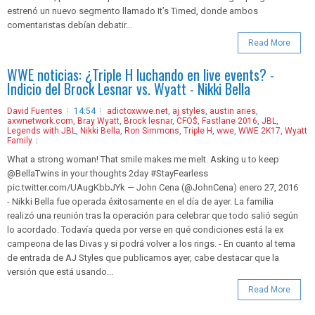
estrenó un nuevo segmento llamado It’s Timed, donde ambos
comentaristas debían debatir...
Read More
WWE noticias: ¿Triple H luchando en live events? -
Indicio del Brock Lesnar vs. Wyatt - Nikki Bella
David Fuentes
14:54
adictoxwwe.net
,
aj styles
,
austin aries
,
axwnetwork.com
,
Bray Wyatt
,
Brock lesnar
,
CFO$
,
Fastlane 2016
,
JBL
,
Legends with JBL
,
Nikki Bella
,
Ron Simmons
,
Triple H
,
wwe
,
WWE 2K17
,
Wyatt
Family
What a strong woman! That smile makes me melt. Asking u to keep
@BellaTwins in your thoughts 2day #StayFearless
pic.twitter.com/UAugKbbJYk — John Cena (@JohnCena) enero 27, 2016
- Nikki Bella fue operada éxitosamente en el día de ayer. La familia
realizó una reunión tras la operación para celebrar que todo salió según
lo acordado. Todavía queda por verse en qué condiciones está la ex
campeona de las Divas y si podrá volver a los rings. - En cuanto al tema
de entrada de AJ Styles que publicamos ayer, cabe destacar que la
versión que está usando...
Read More