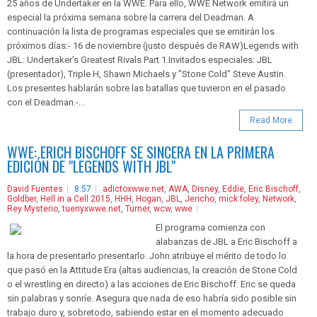
25 años de Undertaker en la WWE. Para ello, WWE Network emitirá un
especial la próxima semana sobre la carrera del Deadman. A
continuación la lista de programas especiales que se emitirán los
próximos días:- 16 de noviembre (justo después de RAW)Legends with
JBL: Undertaker's Greatest Rivals Part 1.Invitados especiales: JBL
(presentador), Triple H, Shawn Michaels y "Stone Cold" Steve Austin.
Los presentes hablarán sobre las batallas que tuvieron en el pasado
con el Deadman.-...
Read More
WWE: ERICH BISCHOFF SE SINCERA EN LA PRIMERA
EDICIÓN DE "LEGENDS WITH JBL"
David Fuentes
8:57
adictoxwwe.net
,
AWA
,
Disney
,
Eddie
,
Eric Bischoff
,
Goldber
,
Hell in a Cell 2015
,
HHH
,
Hogan
,
JBL
,
Jericho
,
mick foley
,
Network
,
Rey Mysterio
,
tuenyxwwe.net
,
Turner
,
wcw
,
wwe
El programa comienza con
alabanzas de JBL a Eric Bischoff a
la hora de presentarlo presentarlo. John atribuye el mérito de todo lo
que pasó en la Attitude Era (altas audiencias, la creación de Stone Cold
o el wrestling en directo) a las acciones de Eric Bischoff. Eric se queda
sin palabras y sonríe. Asegura que nada de eso habría sido posible sin
trabajo duro y, sobretodo, sabiendo estar en el momento adecuado