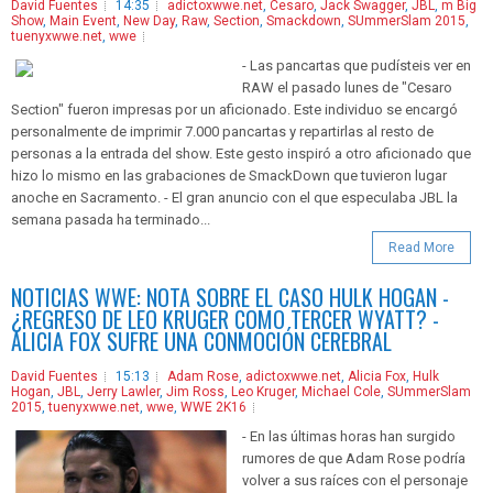
David Fuentes
14:35
adictoxwwe.net
,
Cesaro
,
Jack Swagger
,
JBL
,
m Big
Show
,
Main Event
,
New Day
,
Raw
,
Section
,
Smackdown
,
SUmmerSlam 2015
,
tuenyxwwe.net
,
wwe
- Las pancartas que pudísteis ver en
RAW el pasado lunes de "Cesaro
Section" fueron impresas por un aficionado. Este individuo se encargó
personalmente de imprimir 7.000 pancartas y repartirlas al resto de
personas a la entrada del show. Este gesto inspiró a otro aficionado que
hizo lo mismo en las grabaciones de SmackDown que tuvieron lugar
anoche en Sacramento. - El gran anuncio con el que especulaba JBL la
semana pasada ha terminado...
Read More
NOTICIAS WWE: NOTA SOBRE EL CASO HULK HOGAN -
¿REGRESO DE LEO KRUGER COMO TERCER WYATT? -
ALICIA FOX SUFRE UNA CONMOCIÓN CEREBRAL
David Fuentes
15:13
Adam Rose
,
adictoxwwe.net
,
Alicia Fox
,
Hulk
Hogan
,
JBL
,
Jerry Lawler
,
Jim Ross
,
Leo Kruger
,
Michael Cole
,
SUmmerSlam
2015
,
tuenyxwwe.net
,
wwe
,
WWE 2K16
- En las últimas horas han surgido
rumores de que Adam Rose podría
volver a sus raíces con el personaje