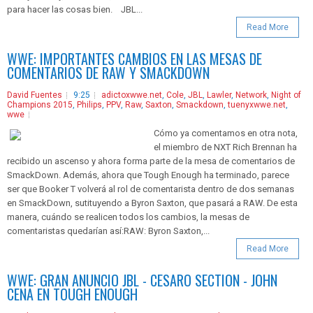
para hacer las cosas bien. JBL...
Read More
WWE: IMPORTANTES CAMBIOS EN LAS MESAS DE
COMENTARIOS DE RAW Y SMACKDOWN
David Fuentes
9:25
adictoxwwe.net
,
Cole
,
JBL
,
Lawler
,
Network
,
Night of
Champions 2015
,
Philips
,
PPV
,
Raw
,
Saxton
,
Smackdown
,
tuenyxwwe.net
,
wwe
Cómo ya comentamos en otra nota,
el miembro de NXT Rich Brennan ha
recibido un ascenso y ahora forma parte de la mesa de comentarios de
SmackDown. Además, ahora que Tough Enough ha terminado, parece
ser que Booker T volverá al rol de comentarista dentro de dos semanas
en SmackDown, sutituyendo a Byron Saxton, que pasará a RAW. De esta
manera, cuándo se realicen todos los cambios, la mesas de
comentaristas quedarían así:RAW: Byron Saxton,...
Read More
WWE: GRAN ANUNCIO JBL - CESARO SECTION - JOHN
CENA EN TOUGH ENOUGH