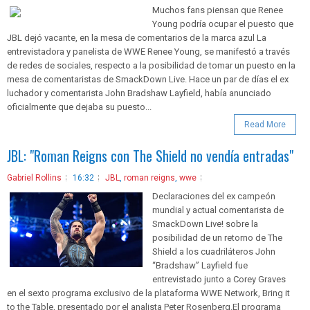
Muchos fans piensan que Renee
Young podría ocupar el puesto que
JBL dejó vacante, en la mesa de comentarios de la marca azul La
entrevistadora y panelista de WWE Renee Young, se manifestó a través
de redes de sociales, respecto a la posibilidad de tomar un puesto en la
mesa de comentaristas de SmackDown Live. Hace un par de días el ex
luchador y comentarista John Bradshaw Layfield, había anunciado
oficialmente que dejaba su puesto...
Read More
JBL: "Roman Reigns con The Shield no vendía entradas"
Gabriel Rollins
16:32
JBL
,
roman reigns
,
wwe
Declaraciones del ex campeón
mundial y actual comentarista de
SmackDown Live! sobre la
posibilidad de un retorno de The
Shield a los cuadriláteros John
“Bradshaw” Layfield fue
entrevistado junto a Corey Graves
en el sexto programa exclusivo de la plataforma WWE Network, Bring it
to the Table, presentado por el analista Peter Rosenberg.El programa