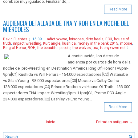
combate muy igualado. Finalizando,...
Read More
AUDIENCIA DETALLADA DE TNA Y ROH EN LA NOCHE DEL
MIÉRCOLES
David Fuentes
15:09
adictoxwwe
,
briscoes
,
dirty heels
,
EC3
,
house of
truth
,
impact wrestling
,
Kurt angle
,
kushida
,
money in the bank 2015
,
moose
,
Ring of Honor
,
ROH
,
the beautiful people
,
the wolves
,
tna
,
tuenyxwwe.net
A continuación, los datos de
audiencia por cuartos de hora de la
noche del pro-wrestling en Destination America.Ring Of Honor TV8pm-
9pm[C1] Kushida vs Will Ferrara - 154.000 espectadores.[C2] Watanabe
vs Silas Young - 98.000 espectadores.[C3] Moose vs Colby Corino -
128.000 espectadores.[C4] Briscoe Brothers vs House Of Truth - 133.000
espectadores.TNA Impact Wrestling9pm-11pm[C1] Promo EC3-Angle -
234.000 espectadores.[C2] Lashley vs Eric Young...
Read More
Inicio
Entradas antiguas →