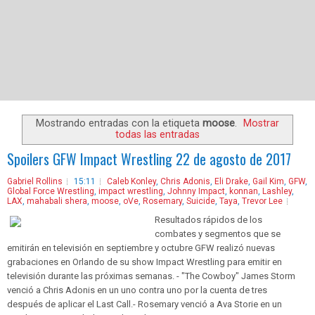
Mostrando entradas con la etiqueta
moose
.
Mostrar
todas las entradas
Spoilers GFW Impact Wrestling 22 de agosto de 2017
Gabriel Rollins
15:11
Caleb Konley
,
Chris Adonis
,
Eli Drake
,
Gail Kim
,
GFW
,
Global Force Wrestling
,
impact wrestling
,
Johnny Impact
,
konnan
,
Lashley
,
LAX
,
mahabali shera
,
moose
,
oVe
,
Rosemary
,
Suicide
,
Taya
,
Trevor Lee
Resultados rápidos de los
combates y segmentos que se
emitirán en televisión en septiembre y octubre GFW realizó nuevas
grabaciones en Orlando de su show Impact Wrestling para emitir en
televisión durante las próximas semanas. - "The Cowboy" James Storm
venció a Chris Adonis en un uno contra uno por la cuenta de tres
después de aplicar el Last Call.- Rosemary venció a Ava Storie en un